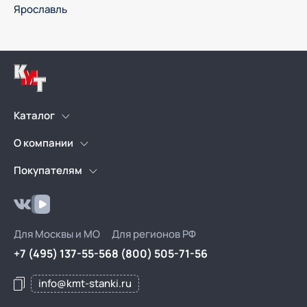
Ярославль
Каталог
Токарные станки по
Фрезерные станки с ЧПУ
О компании
металлу
Новости
Статьи
Покупателям
Установки лазерного
Листогибочные прессы
Трекер доставок
Почему КМТ?
раскроя
Сервис
Гарантия
Реквизиты
Гидравлические
Запчасти
Услуги
Лизинг
пробивные прессы
Для Москвы и МО
Для регионов РФ
Подбор по чертежу
Доставка и оплата
детали
+7 (495) 137-55-56
8 (800) 505-71-56
Видео со склада
Контакты
info@kmt-stanki.ru