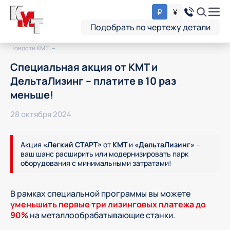
₽
¥
Подобрать по чертежу детали
Новости KMT
Специальная акция от КМТ и
ДельтаЛизинг – платите в 10 раз
меньше!
28 октября 2024
Акция
«Легкий СТАРТ»
от
КМТ
и
«ДельтаЛизинг»
–
ваш шанс расширить или модернизировать парк
оборудования с минимальными затратами!
В рамках специальной программы вы можете
уменьшить первые три лизинговых платежа до
90%
на металлообрабатывающие станки.