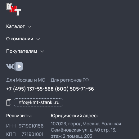
Каталог
Токарные станки по
Фрезерные станки с ЧПУ
О компании
металлу
Новости
Статьи
Покупателям
Установки лазерного
Листогибочные прессы
Трекер доставок
Почему КМТ?
раскроя
Сервис
Гарантия
Реквизиты
Гидравлические
Запчасти
Услуги
Лизинг
пробивные прессы
Для Москвы и МО
Для регионов РФ
Подбор по чертежу
Доставка и оплата
детали
+7 (495) 137-55-56
8 (800) 505-71-56
Видео со склада
Контакты
info@kmt-stanki.ru
Реквизиты:
Юридический адрес:
107023, город Москва, Большая
ИНН
9719010156
Семёновская ул, д. 40 стр. 13,
КПП
771901001
этаж 2 помещ. 203