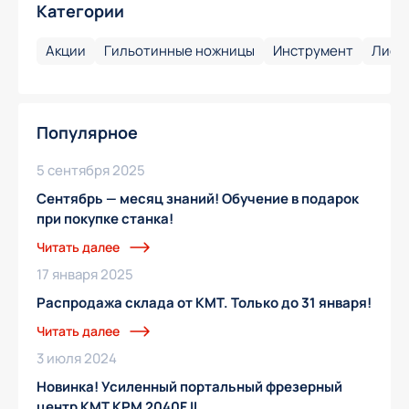
Категории
Акции
Гильотинные ножницы
Инструмент
Лист
Популярное
5 сентября 2025
Сентябрь — месяц знаний! Обучение в подарок
при покупке станка!
Читать далее
17 января 2025
Распродажа склада от KMT. Только до 31 января!
Читать далее
3 июля 2024
Новинка! Усиленный портальный фрезерный
центр KMT KPM 2040F II