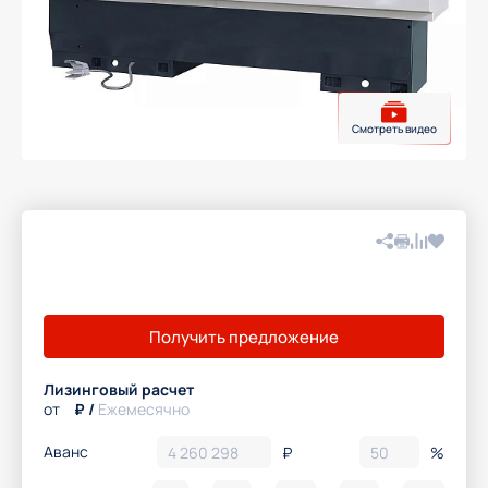
Смотреть видео
Вконтакте
Telegram
Получить предложение
WhatsApp
Скопировать ссылку
Лизинговый расчет
от
₽ /
Ежемесячно
Аванс
₽
%