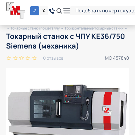
Подобрать по чертежу д
₽
¥
лог
Токарные станки по металлу
Горизонтальные токарные станки
Токарный станок с ЧПУ KE36/750
Siemens (механика)
МС 457840
0 отзывов