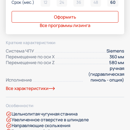
Срок (мес.)
12
24
36
48
60
Оформить
Все программы лизинга
Краткие характеристики:
Система ЧПУ
Siemens
Перемещение по оси Х
360 мм
Перемещение по оси Z
580 мм
ручная
(гидравлическая
Исполнение
пиноль - опция)
Все характеристики
Особенности:
Цельнолитая чугунная станина
Увеличенное отверстие в шпинделе
Направляющие скольжения