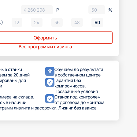
₽
%
.)
12
24
36
48
60
Оформить
Все программы лизинга
ные станки
Обучаем до результата
зем за 20 дней
в собственном центре
ированы для
Гарантия без
и
компромиссов.
Прозрачные условия
амера на складе.
Станок под контролем
сь в наличии
от договора до монтажа
ограмм лизинга и рассрочки. Лизинг без аванса