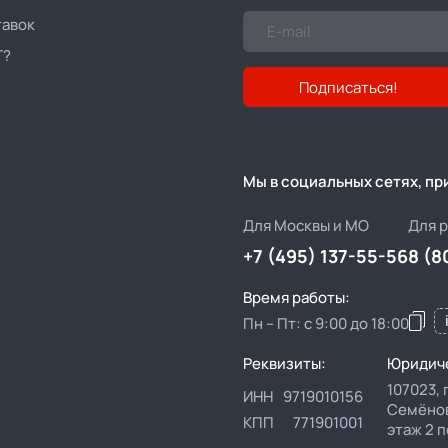
тавок
Т?
Подписаться!
Мы в социальных сетях, п
Для Москвы и МО
Для 
+7 (495) 137-55-56
8 (8
Время работы:
Пн – Пт: с 9:00 до 18:00
Реквизиты:
Юридиче
107023,
ИНН
9719010156
Семёновс
КПП
771901001
этаж 2 