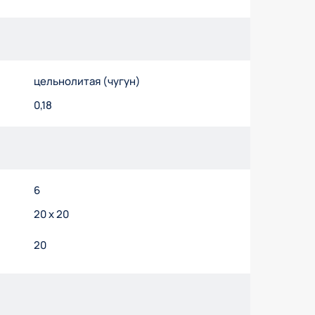
цельнолитая (чугун)
0,18
6
20 x 20
20