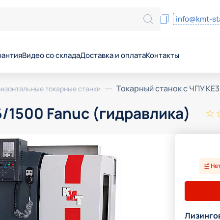
info@kmt-st
рантия
Видео со склада
Доставка и оплата
Контакты
онтаж
уживание станков
Токарный станок с ЧПУ KE3
ризонтальные токарные станки
дования
6/1500 Fanuc (гидравлика)
совых программ
вка запчастей и масел
ние
 на производстве
Нет
хнологии
Лизинго