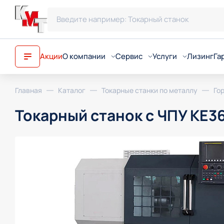
Акции
О компании
Сервис
Услуги
Лизинг
Га
О компании
Запуск станков / Шеф-м
Запуск и обсл
Главная
Каталог
Токарные станки по металлу
Го
Новости
Телесервис
Ремонт обору
Токарный станок с ЧПУ KE3
Статьи
Ремонт оборудования
Подбор финан
Трекер доставок
Ремонт шпинделей
Подбор, поста
Почему КМТ?
Техническое обслужива
Демонстрация
Реквизиты
Ремонт лазерных голов
Разработка те
Обучение