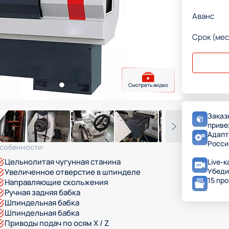
Аванс
Срок (мес
Смотреть видео
Заказ
приве
Адапт
Росси
собенности:
Цельнолитая чугунная станина
Live-к
Убеди
Увеличенное отверстие в шпинделе
15 пр
Направляющие скольжения
Ручная задняя бабка
Шпиндельная бабка
Шпиндельная бабка
Приводы подач по осям X / Z