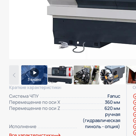
3 видео
Краткие характеристики:
О
Система ЧПУ
Fanuc
Перемещение по оси Х
360 мм
Перемещение по оси Z
620 мм
ручная
(гидравлическая
Исполнение
пиноль - опция)
Все характеристики