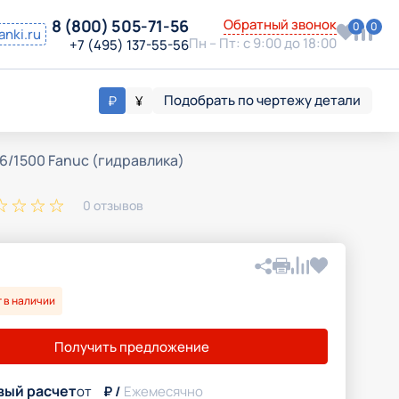
8 (800) 505-71-56
Обратный звонок
0
0
anki.ru
Пн – Пт: с 9:00 до 18:00
+7 (495) 137-55-56
Подобрать по чертежу детали
₽
¥
6/1500 Fanuc (гидравлика)
0 отзывов
 в наличии
Вконтакте
Telegram
Получить предложение
WhatsApp
вый расчет
от
₽ /
Ежемесячно
Скопировать ссылку