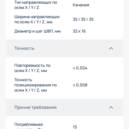
Тип направляющих по
Качения
осям X / Y / Z
Ширина направляющих
35 / 35 / 35
по осям X / Y / Z, мм
Диаметр и шаг ШВП, мм
32 х 16
Точность
Повторяемость по
± 0,004
осям X / Y / Z, мм
Точность
позиционирования по
± 0,008
осям X / Y / Z, мм
Прочие требования
Потребляемая
15