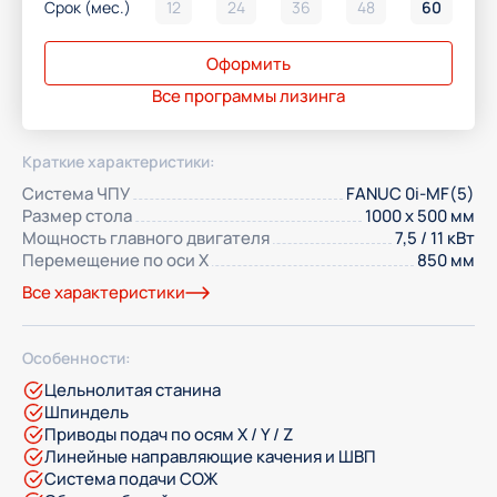
Срок (мес.)
12
24
36
48
60
Оформить
Все программы лизинга
Краткие характеристики:
Система ЧПУ
FANUC 0i-MF(5)
Размер стола
1000 x 500 мм
Мощность главного двигателя
7,5 / 11 кВт
Перемещение по оси Х
850 мм
Все характеристики
Особенности:
Цельнолитая станина
Шпиндель
Приводы подач по осям X / Y / Z
Линейные направляющие качения и ШВП
Система подачи СОЖ