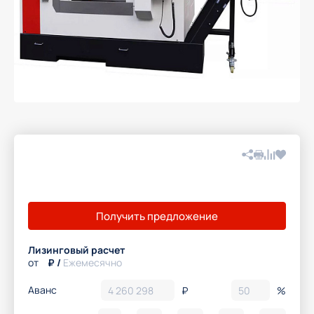
Вконтакте
Telegram
Получить предложение
WhatsApp
Скопировать ссылку
Лизинговый расчет
от
₽ /
Ежемесячно
Аванс
₽
%