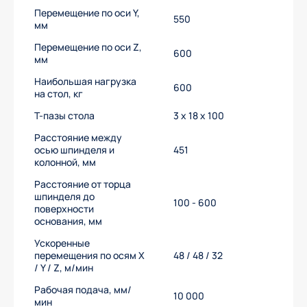
Перемещение по оси Y,
550
мм
Перемещение по оси Z,
600
мм
Наибольшая нагрузка
600
на стол, кг
T-пазы стола
3 x 18 x 100
Расстояние между
осью шпинделя и
451
колонной, мм
Расстояние от торца
шпинделя до
100 - 600
поверхности
основания, мм
Ускоренные
перемещения по осям X
48 / 48 / 32
/ Y / Z, м/мин
Рабочая подача, мм/
10 000
мин