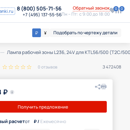
8 (800) 505-71-56
Обратный звонок
0
0
anki.ru
Пн – Пт: с 9:00 до 18:00
+7 (495) 137-55-56
Подобрать по чертежу детали
₽
¥
Лампа рабочей зоны L236, 24V для KTL56/500 (T2C/50
З 472408
0 отзывов
8
₽
Вконтакте
Получить предложение
Telegram
WhatsApp
вый расчет
от
₽ /
Ежемесячно
Скопировать ссылку