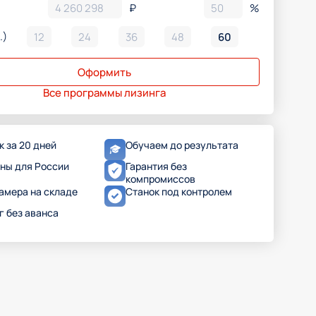
₽
%
.)
12
24
36
48
60
Оформить
Все программы лизинга
к за 20 дней
Обучаем до результата
ны для России
Гарантия без
компромиссов
камера на складе
Станок под контролем
г без аванса