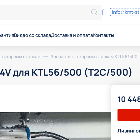
info@kmt-st
рантия
Видео со склада
Доставка и оплата
Контакты
онтаж
уживание станков
к токарным станкам
Запчасти к токарным станкам KTL56/500
дования
24V для KTL56/500 (T2C/500)
совых программ
вка запчастей и масел
10 44
ние
 на производстве
хнологии
Лизинго