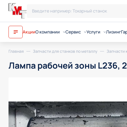
Акции
О компании
Сервис
Услуги
Лизинг
Га
О компании
Запуск станков / Шеф-м
Запуск и обсл
Главная
Запчасти для станков по металлу
Запчасти 
Новости
Телесервис
Ремонт обору
Лампа рабочей зоны L236, 
Статьи
Ремонт оборудования
Подбор финан
Трекер доставок
Ремонт шпинделей
Подбор, поста
Почему КМТ?
Техническое обслужива
Демонстрация
Реквизиты
Ремонт лазерных голов
Разработка те
Обучение