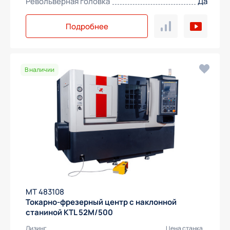
Револьверная головка
Да
Подробнее
Получить предложение
В наличии
МТ 483108
Токарно-фрезерный центр с наклонной
станиной KTL 52M/500
Лизинг
Цена станка