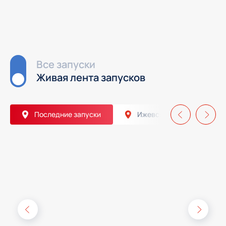
Все запуски
Живая лента запусков
Последние запуски
Ижевск
Екатер